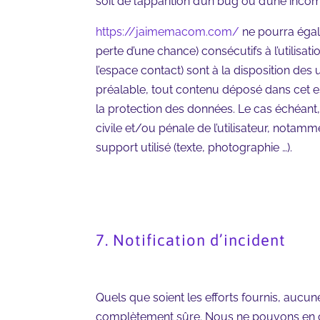
soit de l’apparition d’un bug ou d’une incomp
https://jaimemacom.com/
ne pourra égal
perte d’une chance) consécutifs à l’utilisati
l’espace contact) sont à la disposition des u
préalable, tout contenu déposé dans cet esp
la protection des données. Le cas échéant
civile et/ou pénale de l’utilisateur, notam
support utilisé (texte, photographie …).
7. Notification d’incident
Quels que soient les efforts fournis, auc
complètement sûre. Nous ne pouvons en co