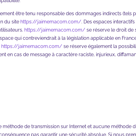
atibilité.
ement être tenu responsable des dommages indirects (tels 
on du site
https://jaimemacom.com/
. Des espaces interactifs
tilisateurs.
https://jaimemacom.com/
se réserve le droit d
ace qui contreviendrait à la législation applicable en France, 
,
https://jaimemacom.com/
se réserve également la possibili
ment en cas de message à caractère raciste, injurieux, diffama
une méthode de transmission sur Internet et aucune méthode d
nséquence pas garantir une sécurité absolue. Si nous pren