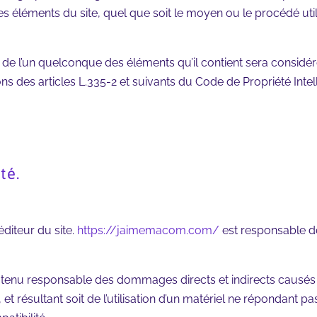
s éléments du site, quel que soit le moyen ou le procédé utilis
u de l’un quelconque des éléments qu’il contient sera consid
s des articles L.335-2 et suivants du Code de Propriété Intell
té.
éditeur du site.
https://jaimemacom.com/
est responsable de
tenu responsable des dommages directs et indirects causés au 
, et résultant soit de l’utilisation d’un matériel ne répondant p